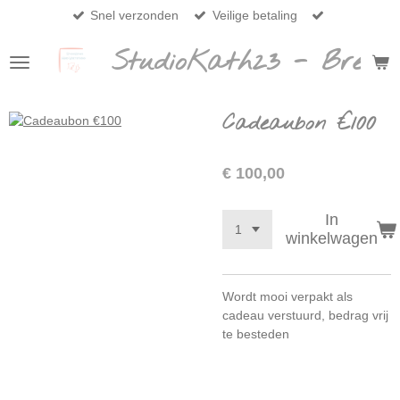
Snel verzonden
Veilige betaling
Ga
direct
StudioKath23 - Breda
naar
de
hoofdinhoud
Cadeaubon €100
€ 100,00
In
winkelwagen
Wordt mooi verpakt als
cadeau verstuurd, bedrag vrij
te besteden