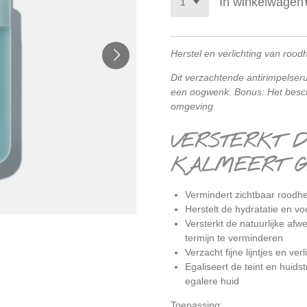
In winkelwagen
Herstel en verlichting van rood
Dit verzachtende antirimpelserum
een oogwenk. Bonus: Het besch
omgeving
VERSTERKT D
KALMEERT GE
Vermindert zichtbaar roodhei
Herstelt de hydratatie en vo
Versterkt de natuurlijke afw
termijn te verminderen
Verzacht fijne lijntjes en ver
Egaliseert de teint en huids
egalere huid
Toepassing: