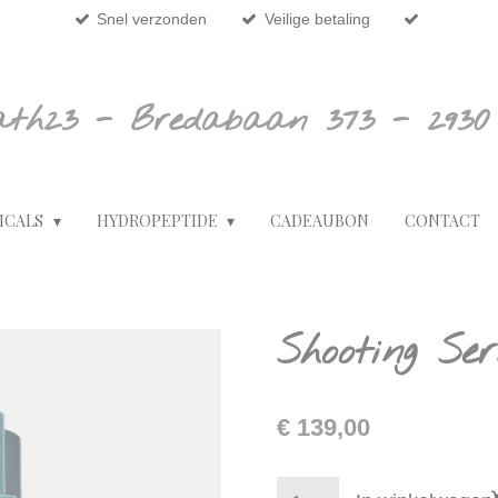
Snel verzonden
Veilige betaling
ath23 - Bredabaan 373 - 2930
ICALS
HYDROPEPTIDE
CADEAUBON
CONTACT
Shooting Se
€ 139,00