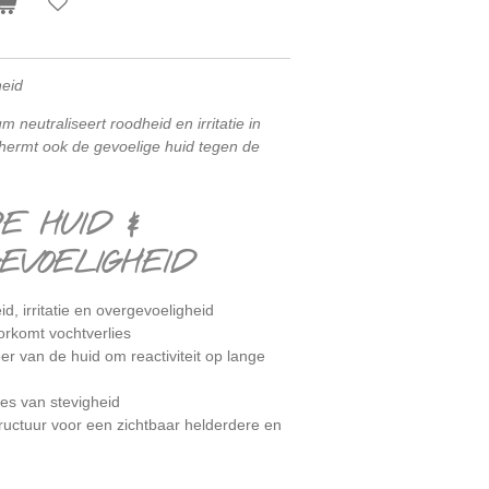
heid
 neutraliseert roodheid en irritatie in
ermt ook de gevoelige huid tegen de
E HUID &
VOELIGHEID
d, irritatie en overgevoeligheid
orkomt vochtverlies
eer van de huid om reactiviteit op lange
lies van stevigheid
tructuur voor een zichtbaar helderdere en