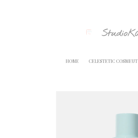
Ga
direct
naar
de
StudioK
hoofdinhoud
HOME
CELESTETIC COSMEUT