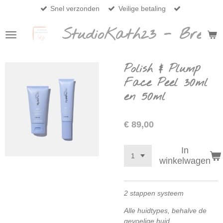
Snel verzonden
Veilige betaling
Ga
direct
StudioKath23 - Breda
naar
de
hoofdinhoud
Polish & Plump
Face Peel 30ml
en 50ml
€ 89,00
In
winkelwagen
2 stappen systeem
Alle huidtypes, behalve de
gevoelige huid