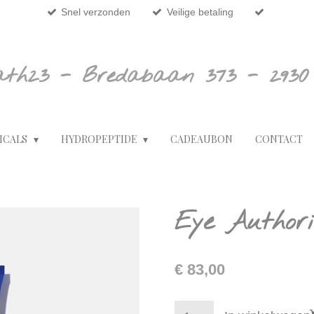
Snel verzonden
Veilige betaling
ath23 - Bredabaan 373 - 2930
ICALS
HYDROPEPTIDE
CADEAUBON
CONTACT
Eye Authori
€ 83,00