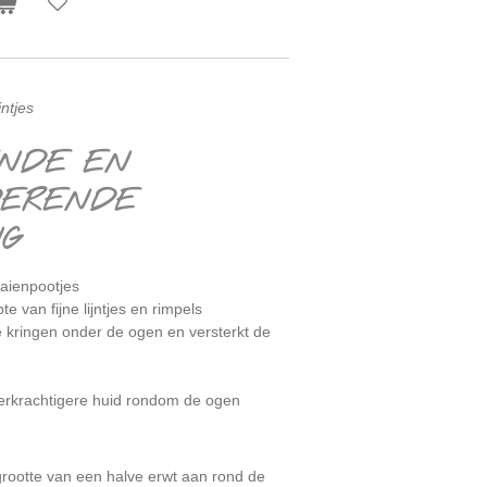
jntjes
NDE EN
DERENDE
NG
aaienpootjes
e van fijne lijntjes en rimpels
e kringen onder de ogen en versterkt de
eerkrachtigere huid rondom de ogen
grootte van een halve erwt aan rond de