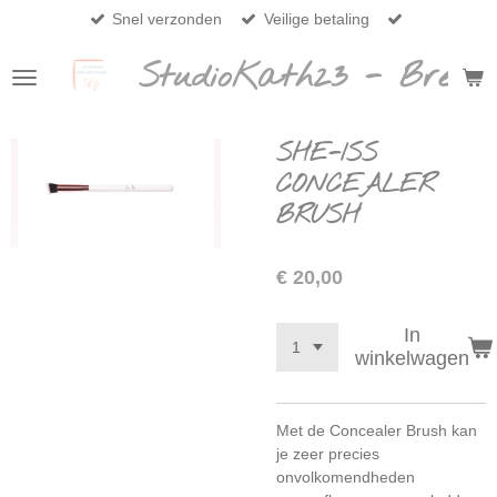
Snel verzonden
Veilige betaling
Ga
direct
StudioKath23 - Breda
naar
de
hoofdinhoud
SHE-ISS
CONCEALER
BRUSH
€ 20,00
In
winkelwagen
Met de Concealer Brush kan
je zeer precies
onvolkomendheden