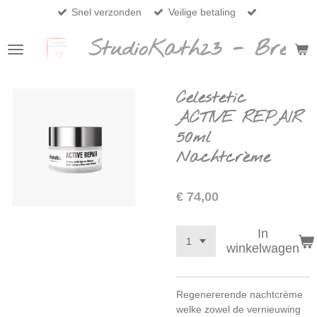
Snel verzonden
Veilige betaling
Ga
direct
StudioKath23 - Breda
naar
de
hoofdinhoud
Celestetic
ACTIVE REPAIR
50ml
Nachtcrème
€ 74,00
In
winkelwagen
Regenererende nachtcrème
welke zowel de vernieuwing