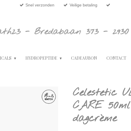
Snel verzonden
Veilige betaling
ath23 - Bredabaan 373 - 2930
ICALS
HYDROPEPTIDE
CADEAUBON
CONTACT
Celestetic
CARE 50ml 
dagcrème