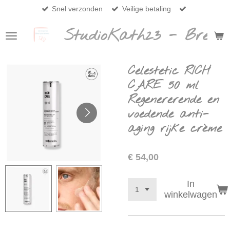
Snel verzonden
Veilige betaling
Ga
direct
StudioKath23 - Breda
naar
de
hoofdinhoud
Celestetic RICH
CARE 50 ml
Regenererende en
voedende anti-
aging rijke crème
€ 54,00
In
winkelwagen