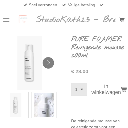
Snel verzonden
Veilige betaling
Ga
direct
StudioKath23 - Breda
naar
de
hoofdinhoud
PURE FOAMER
Reinigende mousse
200ml
€ 28,00
In
winkelwagen
De reinigende mousse van
celestetic
zorgt voor een