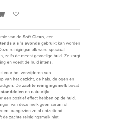
rsie van de
Soft Clean
, een
htends als ’s avonds
gebruikt kan worden
. Deze reinigingsmelk werd speciaal
s, zelfs de meest gevoelige huid. Ze zorgt
ing en voedt de huid intens.
ct voor het verwijderen van
p van het gezicht, de hals, de ogen en
chadigen. De
zachte reinigingsmelk
bevat
estanddelen
en natuurlijke
r een positief effect hebben op de huid.
engen van deze melk geen serum of
rden, aangezien ze al ontzettend
t de zachte reinigingsmelk niet