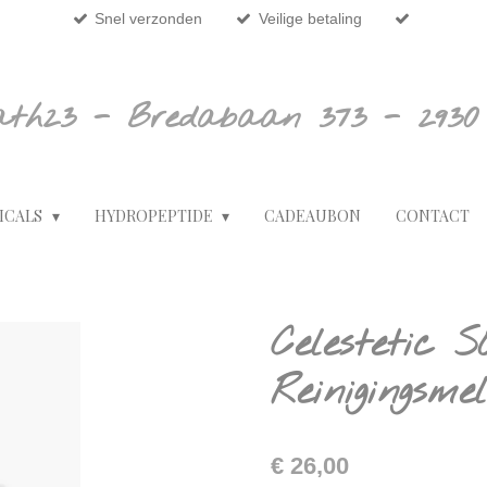
Snel verzonden
Veilige betaling
ath23 - Bredabaan 373 - 2930
ICALS
HYDROPEPTIDE
CADEAUBON
CONTACT
Celestetic
Reinigingsm
€ 26,00